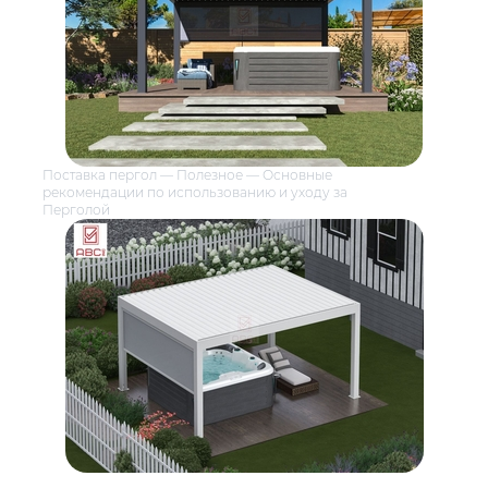
Поставка пергол
—
Полезное
— Основные
рекомендации по использованию и уходу за
Перголой